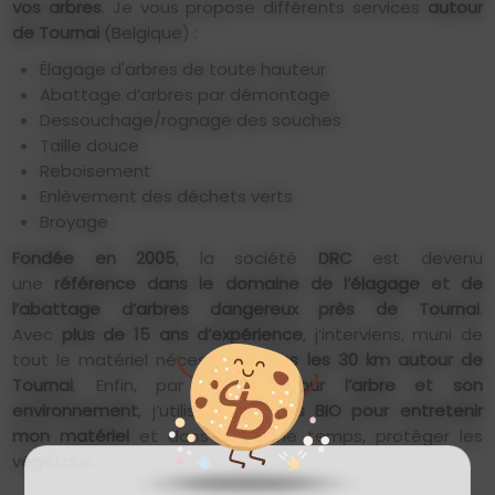
vos arbres
. Je vous propose différents services
autour
de Tournai
(Belgique) :
Élagage d'arbres de toute hauteur
Abattage d’arbres par démontage
Dessouchage/rognage des souches
Taille douce
Reboisement
Enlèvement des déchets verts
Broyage
Fondée en 2005
, la société
DRC
est devenu
une
référence dans le domaine de l’élagage et de
l’abattage d’arbres dangereux près de Tournai
.
Avec
plus de 15 ans d’expérience
, j’interviens, muni de
tout le matériel nécessaire,
dans les 30 km autour de
Tournai
. Enfin, par
respect pour l’arbre et son
environnement
, j’utilise des
huiles BIO pour entretenir
mon matériel
et dans le même temps, protéger les
végétaux.