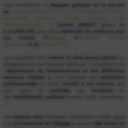
Vous recherchez un
élagueur grimpeur sur le secteur
de
Tournai, Mouscron, Pecq, Leuze-en-Hainaut, Frasnes-
les-Anvaing, Peruwelz, Orchies, Bondues, Croix,
Villeneuve-d'Ascq
… ?
Quentin VERHELST
, gérant de
la
société DRC
, est votre
partenaire de confiance pour
vos travaux d’
élagage
, d’
abattage d’arbres
dangereux
et de
dessouchage
.
Vous souhaitez faire
enlever un arbre devenu gênant
ou
dangereux pour les individus alentours ? Contactez-moi
!
Respectueux de l’environnement et des différentes
essences d’arbres
, je vous propose des
prestations
professionnelles
et reste
attentif à vos besoins
, que
vous soyez un
particulier
, une
entreprise
ou
une
administration publique
(mairie, école, association,
…).
Vos
espaces verts
manquent d’harmonie ? Faites appel
à un
professionnel de l’élagage
pour une
taille douce de